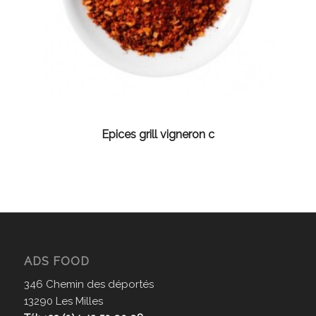
Epices grill vigneron c
ADS FOOD
346 Chemin des déportés
13290 Les Milles