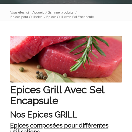
Vous êtes ici :
Accueil
/
Gamme produits
/
Epices pour Grillades
/
Epices Grill Avec Sel Encapsule
Epices Grill Avec Sel
Encapsule
Nos Epices GRILL
Epices composées pour différentes