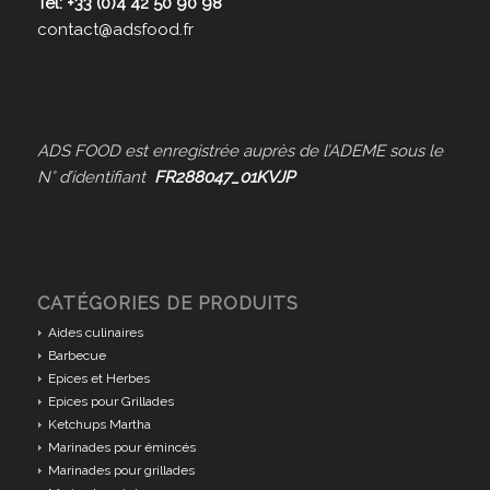
Tél: +33 (0)4 42 50 90 98
contact@adsfood.fr
ADS FOOD est enregistrée auprès de l’ADEME sous le
N° d’identifiant
FR288047_01KVJP
CATÉGORIES DE PRODUITS
Aides culinaires
Barbecue
Epices et Herbes
Epices pour Grillades
Ketchups Martha
Marinades pour émincés
Marinades pour grillades