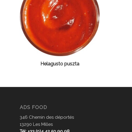
Helagusto puszta
ADS FOOD
346 Chemin des déportés
13290 Les Milles
Tél: +33 (0)4 42 50 90 98