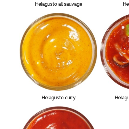
Helagusto ail sauvage
He
Helagusto curry
Helag