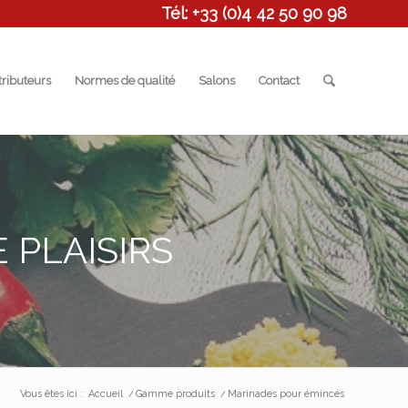
Tél: +33 (0)4 42 50 90 98
tributeurs
Normes de qualité
Salons
Contact
 PLAISIRS
Vous êtes ici :
Accueil
/
Gamme produits
/
Marinades pour émincés