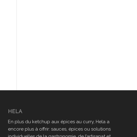
HELA
En plus du ketchup aux épices au curry, Hela a
encore plus à offrir: sauces, épices ou solutions
individuelles de la gastronomie, de l’artisanat et