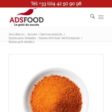
Tél: +33 (0)4 42 50 90 98
Vous êtes ici :
Accueil
/
Gamme produits
/
Epices pour Grillades
/
Epices Grill Avec Sel Encapsule
/
Epices grill roestal c