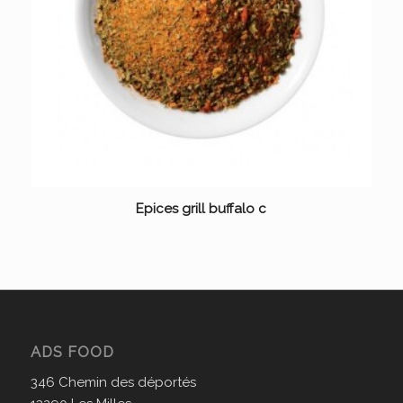
Epices grill buffalo c
ADS FOOD
346 Chemin des déportés