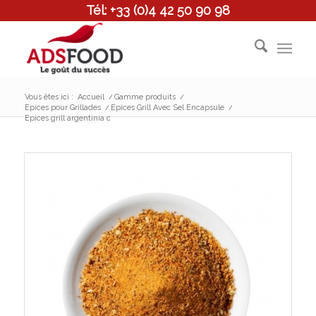
Tél: +33 (0)4 42 50 90 98
Vous êtes ici :
Accueil
/
Gamme produits
/
Epices pour Grillades
/
Epices Grill Avec Sel Encapsule
/
Epices grill argentinia c