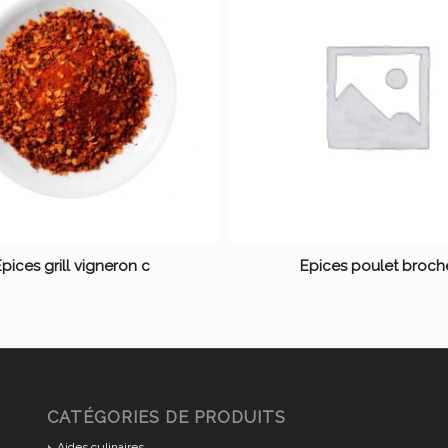
pices grill vigneron c
Epices poulet broch
CATÉGORIES DE PRODUITS
Aides culinaires