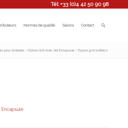
Tél: +33 (0)4 42 50 90 98
tributeurs
Normes de qualité
Salons
Contact
es pour Grillades
/
Epices Grill Avec Sel Encapsule
/
Epices grill buffalo c
l Encapsule