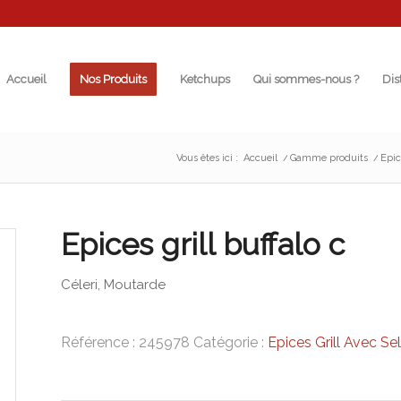
Accueil
Nos Produits
Ketchups
Qui sommes-nous ?
Dis
Vous êtes ici :
Accueil
/
Gamme produits
/
Epic
Epices grill buffalo c
Céleri, Moutarde
Référence :
245978
Catégorie :
Epices Grill Avec Se