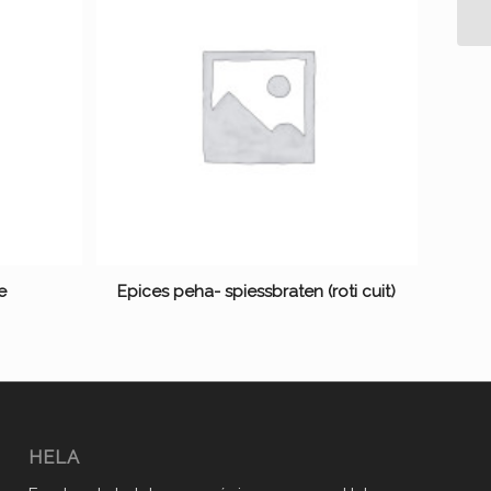
e
Epices peha- spiessbraten (roti cuit)
HELA