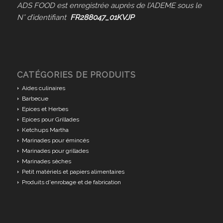
ADS FOOD est enregistrée auprès de l’ADEME sous le
N° d’identifiant
FR288047_01KVJP
CATÉGORIES DE PRODUITS
Aides culinaires
Barbecue
Epices et Herbes
Epices pour Grillades
Ketchups Martha
Marinades pour émincés
Marinades pour grillades
Marinades sèches
Petit matériels et papiers alimentaires
Produits d'enrobage et de fabrication