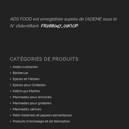
ADS FOOD est enregistrée auprès de l’ADEME sous le
N° d’identifiant
FR288047_01KVJP
CATÉGORIES DE PRODUITS
Aides culinaires
Barbecue
Epices et Herbes
Epices pour Grillades
Ketchups Martha
Marinades pour émincés
Marinades pour grillades
Marinades sèches
Petit matériels et papiers alimentaires
Produits d'enrobage et de fabrication