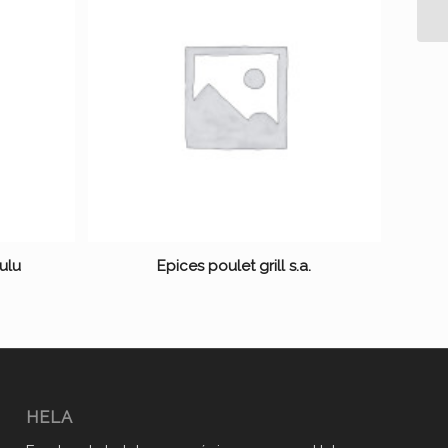
ulu
Epices poulet grill s.a.
HELA