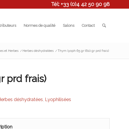
Tél: +33 (0)4 42 50 90 98
tributeurs
Normes de qualité
Salons
Contact
es et Herbes
/
Herbes déshydratées
/
Thym lyoph 65 gr (610 gr prd frais)
 prd frais)
erbes déshydratées
,
Lyophilisées
iption