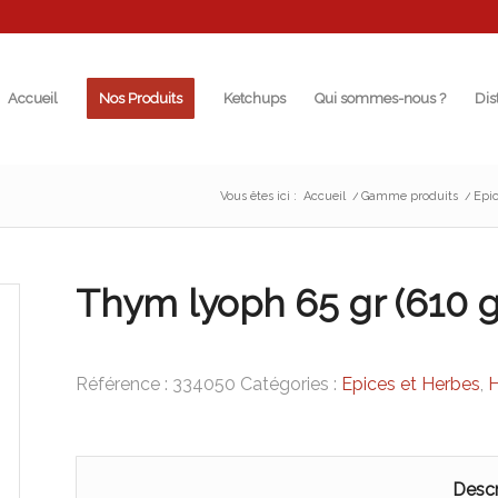
Accueil
Nos Produits
Ketchups
Qui sommes-nous ?
Dis
Vous êtes ici :
Accueil
/
Gamme produits
/
Epic
Thym lyoph 65 gr (610 gr
Référence :
334050
Catégories :
Epices et Herbes
,
H
Descr