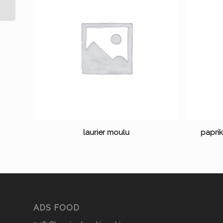
laurier moulu
paprik
ADS FOOD