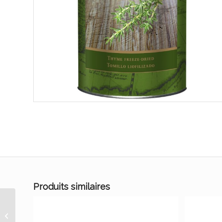
Produits similaires
Ciboulette lyoph 40 gr
(600 gr prd frais)