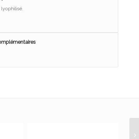
lyophilisé.
complémentaires
Ep