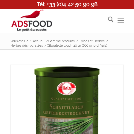
Tél: +33 (0)4 42 50 90 98
Vous êtes ici :
Accueil
/
Gamme produits
/
Epices et Herbes
/
Herbes déshydratées
/
Ciboulette lyoph 40 gr (600 gr prd frais)