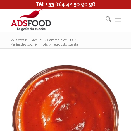
Tél: +33 (0)4 42 50 90 98
Vous êtes ici :
Accueil
/
Gamme produits
/
Marinades pour émincés
/
Helagusto puszta