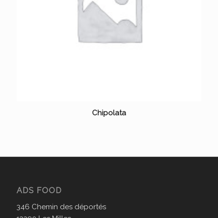
Chipolata
ADS FOOD
346 Chemin des déportés