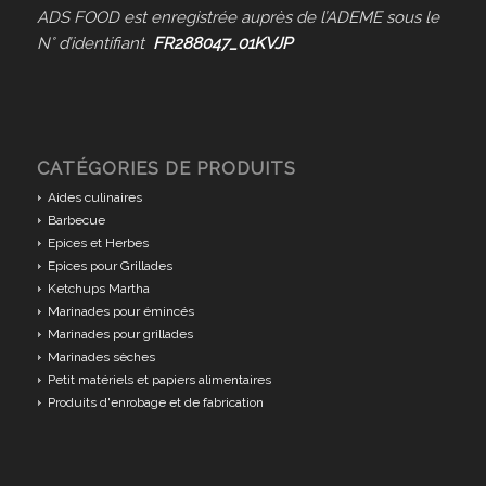
ADS FOOD est enregistrée auprès de l’ADEME sous le
N° d’identifiant
FR288047_01KVJP
CATÉGORIES DE PRODUITS
Aides culinaires
Barbecue
Epices et Herbes
Epices pour Grillades
Ketchups Martha
Marinades pour émincés
Marinades pour grillades
Marinades sèches
Petit matériels et papiers alimentaires
Produits d'enrobage et de fabrication