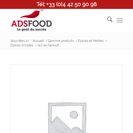
Tél: +33 (0)4 42 50 90 98
Vous êtes ici :
Accueil
/
Gamme produits
/
Epices et Herbes
/
Epices simples
/
raz-el-hanout