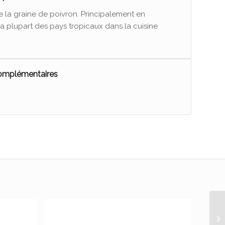
e la graine de poivron. Principalement en
la plupart des pays tropicaux dans la cuisine
complémentaires
pa