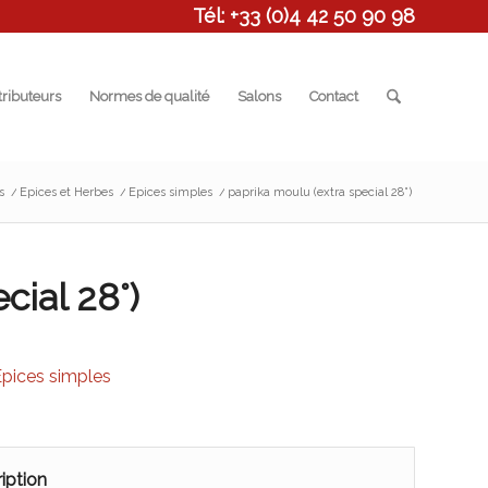
Tél: +33 (0)4 42 50 90 98
tributeurs
Normes de qualité
Salons
Contact
s
/
Epices et Herbes
/
Epices simples
/
paprika moulu (extra special 28°)
cial 28°)
Epices simples
iption