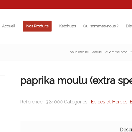
Accueil
Nos Produits
Ketchups
Qui sommes-nous ?
Dis
Vous êtes ici :
Accueil
/
Gamme produit
paprika moulu (extra spe
Référence :
324000
Catégories :
Epices et Herbes
,
Descr