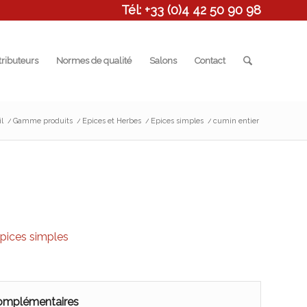
Tél: +33 (0)4 42 50 90 98
tributeurs
Normes de qualité
Salons
Contact
l
/
Gamme produits
/
Epices et Herbes
/
Epices simples
/
cumin entier
pices simples
complémentaires