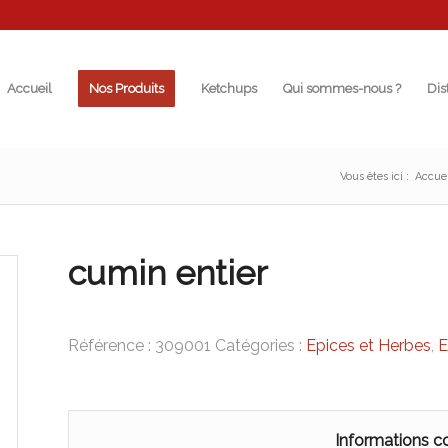
Accueil
Nos Produits
Ketchups
Qui sommes-nous ?
Dis
Vous êtes ici :
Accuei
cumin entier
Référence :
309001
Catégories :
Epices et Herbes
,
E
Informations 