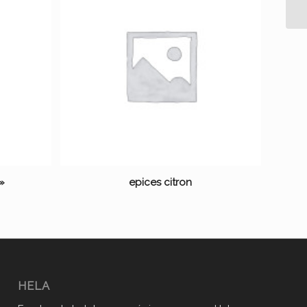
 »
epices citron
HELA