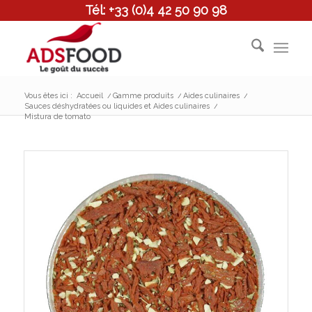
Tél: +33 (0)4 42 50 90 98
Vous êtes ici :
Accueil
/
Gamme produits
/
Aides culinaires
/
Sauces déshydratées ou liquides et Aides culinaires
/
Mistura de tomato