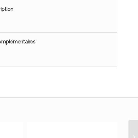
iption
complémentaires
Ep