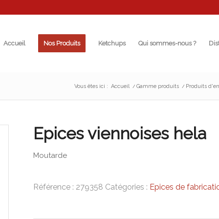
Accueil
Nos Produits
Ketchups
Qui sommes-nous ?
Dis
Vous êtes ici :
Accueil
/
Gamme produits
/
Produits d'en
Epices viennoises hela
Moutarde
Référence :
279358
Catégories :
Epices de fabricati