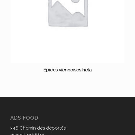
Epices viennoises hela
ADS FOOD
346 Chemin des déportés