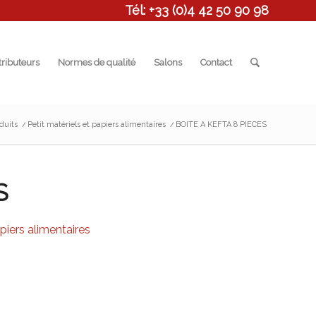
Tél: +33 (0)4 42 50 90 98
tributeurs
Normes de qualité
Salons
Contact
duits
/
Petit matériels et papiers alimentaires
/
BOITE A KEFTA 8 PIECES
S
apiers alimentaires