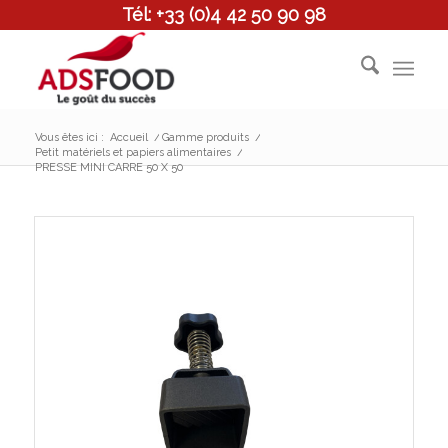
Tél: +33 (0)4 42 50 90 98
Vous êtes ici :
Accueil
/
Gamme produits
/
Petit matériels et papiers alimentaires
/
PRESSE MINI CARRE 50 X 50