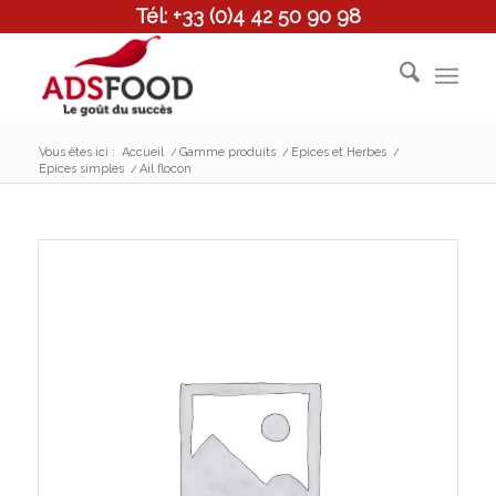
Tél: +33 (0)4 42 50 90 98
Vous êtes ici :
Accueil
/
Gamme produits
/
Epices et Herbes
/
Epices simples
/
Ail flocon