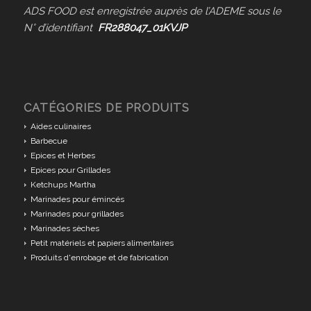
ADS FOOD est enregistrée auprès de l’ADEME sous le
N° d’identifiant
FR288047_01KVJP
CATÉGORIES DE PRODUITS
Aides culinaires
Barbecue
Epices et Herbes
Epices pour Grillades
Ketchups Martha
Marinades pour émincés
Marinades pour grillades
Marinades sèches
Petit matériels et papiers alimentaires
Produits d'enrobage et de fabrication