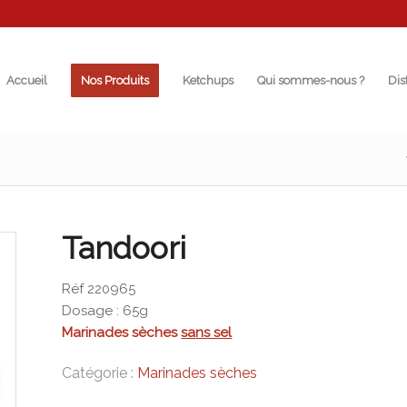
Accueil
Nos Produits
Ketchups
Qui sommes-nous ?
Dis
Tandoori
Réf 220965
Dosage : 65g
Marinades sèches
sans sel
Catégorie :
Marinades sèches