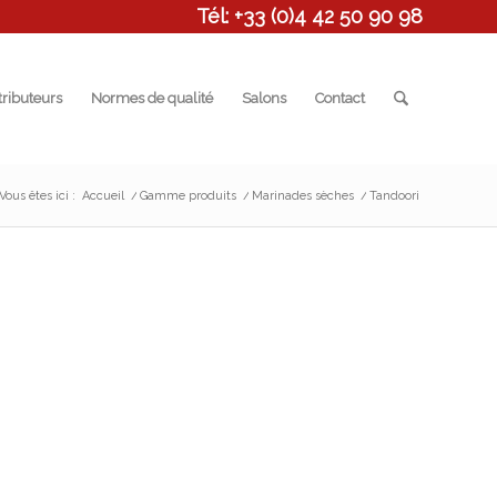
Tél: +33 (0)4 42 50 90 98
tributeurs
Normes de qualité
Salons
Contact
Vous êtes ici :
Accueil
/
Gamme produits
/
Marinades sèches
/
Tandoori