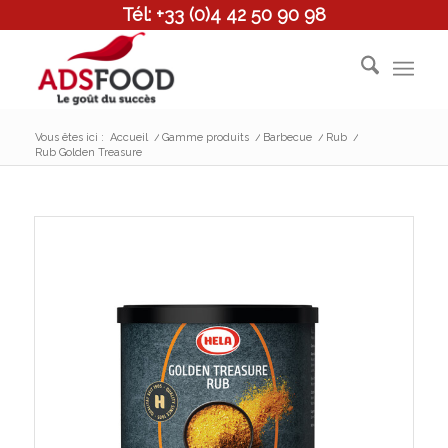
Tél: +33 (0)4 42 50 90 98
Vous êtes ici :
Accueil
/
Gamme produits
/
Barbecue
/
Rub
/
Rub Golden Treasure