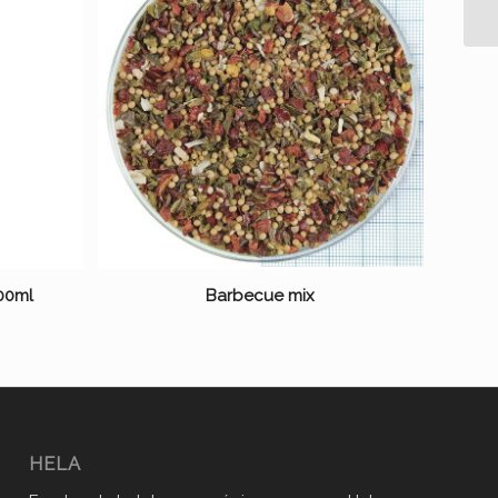
00ml
Barbecue mix
HELA