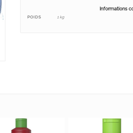
Informations 
POIDS
1 kg