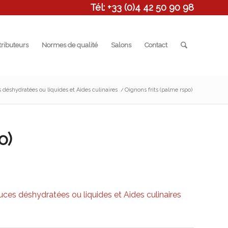
Tél: +33 (0)4 42 50 90 98
tributeurs
Normes de qualité
Salons
Contact
 déshydratées ou liquides et Aides culinaires
/
Oignons frits (palme rspo)
o)
uces déshydratées ou liquides et Aides culinaires