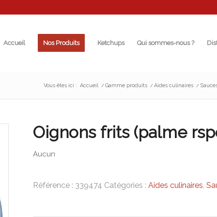
Accueil
Nos Produits
Ketchups
Qui sommes-nous ?
Dis
Vous êtes ici :
Accueil
/
Gamme produits
/
Aides culinaires
/
Sauces
Oignons frits (palme rsp
Aucun
Référence :
339474
Catégories :
Aides culinaires
,
Sa