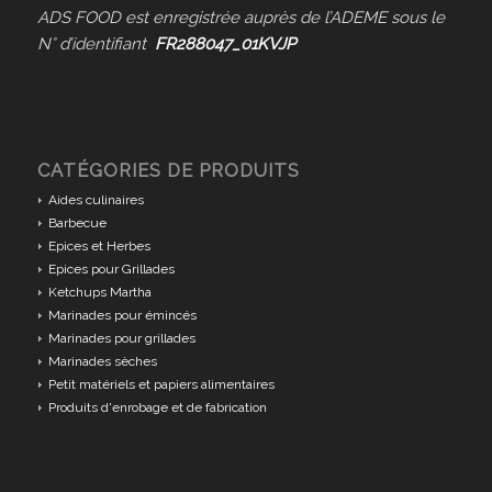
ADS FOOD est enregistrée auprès de l’ADEME sous le
N° d’identifiant
FR288047_01KVJP
CATÉGORIES DE PRODUITS
Aides culinaires
Barbecue
Epices et Herbes
Epices pour Grillades
Ketchups Martha
Marinades pour émincés
Marinades pour grillades
Marinades sèches
Petit matériels et papiers alimentaires
Produits d'enrobage et de fabrication