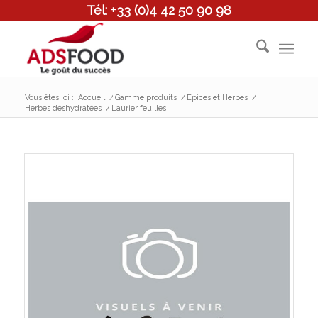
Tél: +33 (0)4 42 50 90 98
Vous êtes ici :
Accueil
/
Gamme produits
/
Epices et Herbes
/
Herbes déshydratées
/
Laurier feuilles