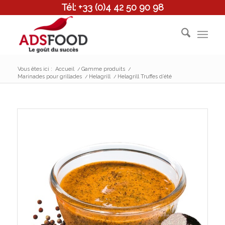
Tél: +33 (0)4 42 50 90 98
Vous êtes ici :
Accueil
/
Gamme produits
/
Marinades pour grillades
/
Helagrill
/
Helagrill Truffes d’été