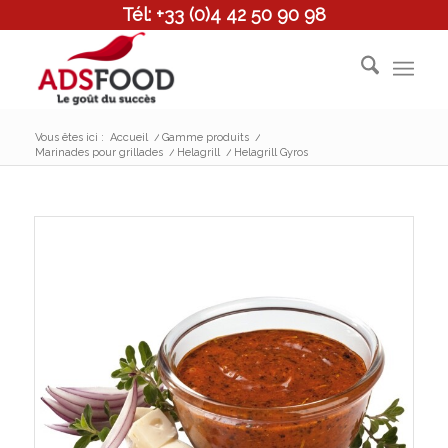
Tél: +33 (0)4 42 50 90 98
Vous êtes ici :
Accueil
/
Gamme produits
/
Marinades pour grillades
/
Helagrill
/
Helagrill Gyros