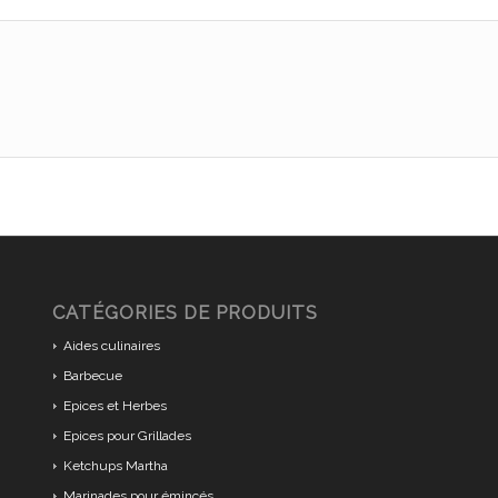
CATÉGORIES DE PRODUITS
Aides culinaires
Barbecue
Epices et Herbes
Epices pour Grillades
Ketchups Martha
Marinades pour émincés